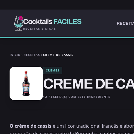
Cocktails
FACILES
RECEIT
RECEITAS E DICAS
INÍCIO
RECEITAS
CREME DE CASSIS
CREMES
CREME DE CA
12 RECEITA(S) COM ESTE INGREDIENTE
O crème de cassis
é um licor tradicional francês elabo
produção de cassis preto da Borgonha, conhecido pel