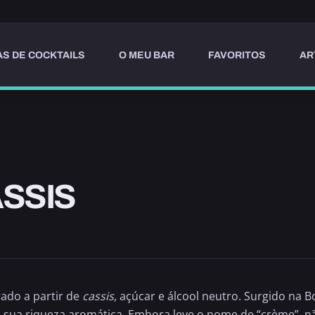
AS DE COCKTAILS
O MEU BAR
FAVORITOS
AR
SSIS
rado a partir de
cassis
, açúcar e álcool neutro. Surgido na 
a sua riqueza aromática. Embora leve o nome de “crème”, 