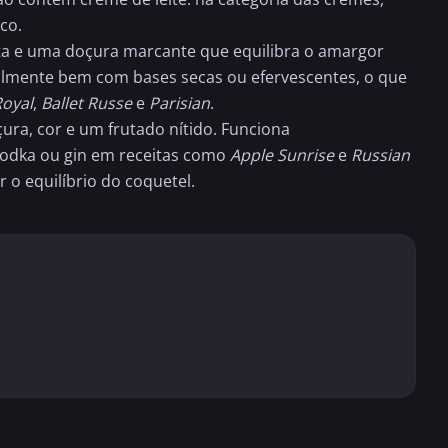
co.
reta e uma doçura marcante que equilibra o amargor
ialmente bem com bases secas ou efervescentes, o que
Royal
,
Ballet Russe
e
Parisian
.
ura, cor e um frutado nítido. Funciona
vodka ou gin em receitas como
Apple Sunrise
e
Russian
o equilíbrio do coquetel.
ALCOÓLICO