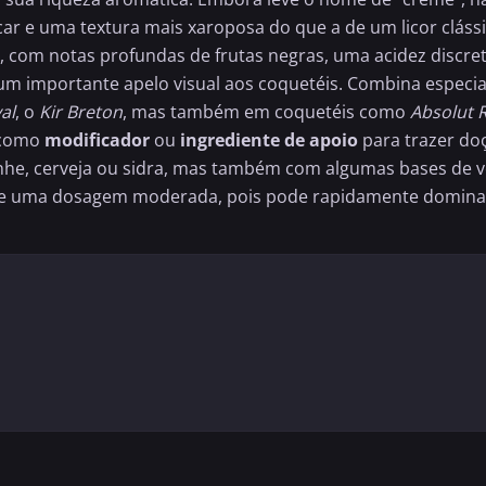
r e uma textura mais xaroposa do que a de um licor clássi
do, com notas profundas de frutas negras, uma acidez disc
 um importante apelo visual aos coquetéis. Combina espec
al
, o
Kir Breton
, mas também em coquetéis como
Absolut 
o como
modificador
ou
ingrediente de apoio
para trazer doç
nhe
, cerveja ou sidra, mas também com algumas bases de 
ge uma dosagem moderada, pois pode rapidamente dominar 
ALCOÓLICO