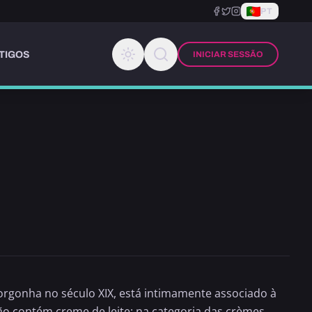
PT
TIGOS
INICIAR SESSÃO
Borgonha no século XIX, está intimamente associado à
não contém
creme de leite
: na categoria das crèmes,