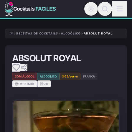
Cocktails
FACILES
RECEITAS DE COCKTAILS
ALCOÓLICO
ABSOLUT ROYAL
ABSOLUT ROYAL
COM ÁLCOOL
ALCOÓLICO
3-5€/verre
FRANÇA
IMPRIMIR
QR