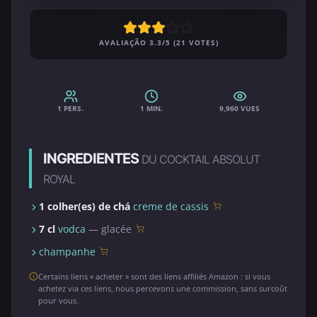
AVALIAÇÃO 3.3/5 (21 VOTES)
1 PERS.
1 MIN.
9,960 VUES
INGREDIENTES
DU COCKTAIL ABSOLUT
ROYAL
1 colher(es) de chá
creme de cassis
7 cl
vodca
— glacée
champanhe
Certains liens « acheter » sont des liens affiliés Amazon : si vous
achetez via ces liens, nous percevons une commission, sans surcoût
pour vous.