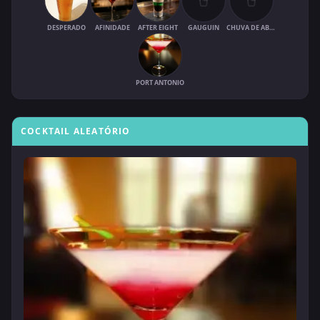
DESPERADO
AFINIDADE
AFTER EIGHT
GAUGUIN
CHUVA DE ABRIL
PORT ANTONIO
COCKTAIL ALEATÓRIO