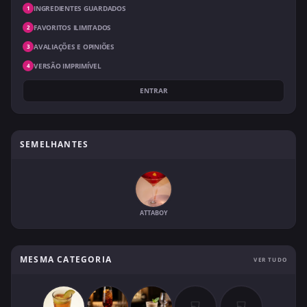
INGREDIENTES GUARDADOS
1
FAVORITOS ILIMITADOS
2
AVALIAÇÕES E OPINIÕES
3
VERSÃO IMPRIMÍVEL
4
ENTRAR
SEMELHANTES
ATTABOY
MESMA CATEGORIA
VER TUDO