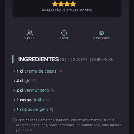
AVALIAÇÃO 3.5/5 (12 VOTES)
1 PERS.
1 MIN.
7,752 VUES
INGREDIENTES
DU COCKTAIL PARISIENSE
1 cl
creme de cassis
4 cl
gin
2 cl
vermut seco
1 raspa
limão
1
cubos de gelo
Certains liens « acheter » sont des liens affiliés Amazon : si vous
achetez via ces liens, nous percevons une commission, sans surcoût
pour vous.