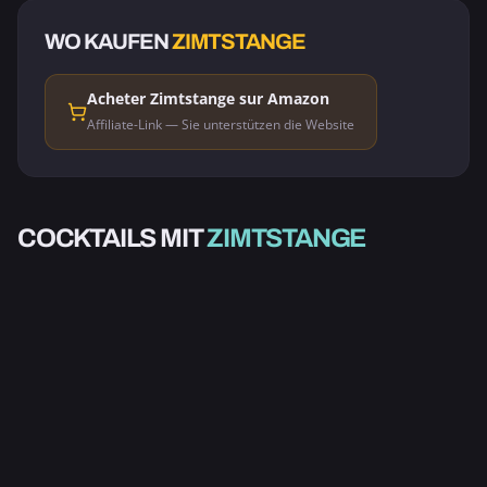
WO KAUFEN
ZIMTSTANGE
Acheter Zimtstange sur Amazon
Affiliate-Link — Sie unterstützen die Website
ALKOHOLISCH
ALKOHOLISCH
WEIHNACHTS-
KAFFEE & SCHOKOLADE
COCKTAILS MIT
ZIMTSTANGE
HEISSGETRÄNK
HEISSGETRÄNK
GEWÜRZ-PUNCH
SANGRIA
KAFFEE AUS DEM
GLÜHWEIN
WASSAIL
TOPF
3.0
3.0
4.3
5.0