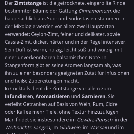
Der
Zimtstange
ist die getrocknete, eingerollte Rinde
bestimmter Bäume der Gattung
Cinnamomum
, die
hauptsächlich aus Süd- und Südostasien stammen. In
der Mixologie werden vor allem zwei Hauptarten
verwendet: Ceylon-Zimt, feiner und delikater, sowie
Cassia-Zimt, dicker, härter und in der Regel intensiver.
Sein Duft ist warm, holzig, leicht süß und würzig, mit
einer unverkennbaren balsamischen Note. In
Stangenform gibt er seine Aromen langsam ab, was
ihn zu einer besonders geeigneten Zutat für Infusionen
und heiße Zubereitungen macht.
In Cocktails dient die Zimtstange vor allem zum
Infundieren
,
Aromatisieren
und
Garnieren
. Sie
verleiht Getränken auf Basis von Wein, Rum, Cidre
oder Kaffee mehr Tiefe, ohne Textur hinzuzufügen.
Man findet sie insbesondere im
Gewürz-Punsch
, in der
Weihnachts-Sangria
, im
Glühwein
, im
Wassail
und im