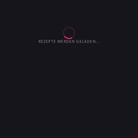
EXTRA-TROCKEN
TROCKENER
4.2
3.6
MARTINI
3.6
3.0
4.1
4.5
3.7
REZEPTE WERDEN GELADEN...