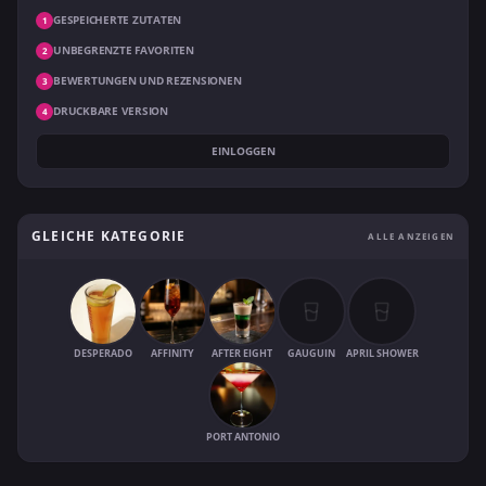
GESPEICHERTE ZUTATEN
1
UNBEGRENZTE FAVORITEN
2
BEWERTUNGEN UND REZENSIONEN
3
DRUCKBARE VERSION
4
EINLOGGEN
GLEICHE KATEGORIE
ALLE ANZEIGEN
DESPERADO
AFFINITY
AFTER EIGHT
GAUGUIN
APRIL SHOWER
PORT ANTONIO