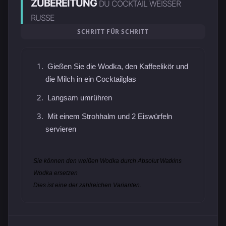
ZUBEREITUNG
DU COCKTAIL WEISSER R
USSE
SCHRITT FÜR SCHRITT
Gießen Sie die Wodka, den Kaffeelikör und
die Milch in ein Cocktailglas
Langsam umrühren
Mit einem Strohhalm und 2 Eiswürfeln
servieren
Sie können den weißen Wodka durch Absolut Watkins
Wodka ersetzen
Dies ist eine der zahlreichen Varianten.