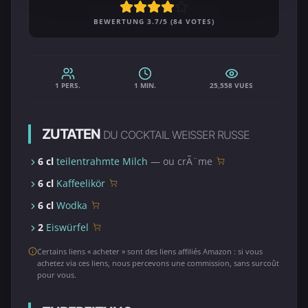
BEWERTUNG 3.7/5 (84 VOTES)
1 PERS.
1 MIN.
25,558 VUES
ZUTATEN
DU COCKTAIL WEISSER RUSSE
6 cl
teilentrahmte Milch
— ou crÃ¨me
6 cl
Kaffeelikör
6 cl
Wodka
2
Eiswürfel
Certains liens « acheter » sont des liens affiliés Amazon : si vous
achetez via ces liens, nous percevons une commission, sans surcoût
pour vous.