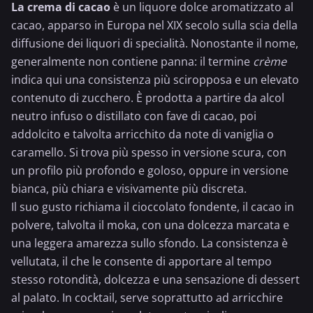
La crema di cacao
è un liquore dolce aromatizzato al
cacao, apparso in Europa nel XIX secolo sulla scia della
diffusione dei liquori di specialità. Nonostante il nome,
generalmente non contiene panna: il termine
crème
indica qui una consistenza più sciropposa e un elevato
contenuto di zucchero. È prodotta a partire da alcol
neutro infuso o distillato con fave di cacao, poi
addolcito e talvolta arricchito da note di vaniglia o
caramello. Si trova più spesso in versione scura, con
un profilo più profondo e goloso, oppure in versione
bianca, più chiara e visivamente più discreta.
Il suo gusto richiama il
cioccolato
fondente, il
cacao in
polvere
, talvolta il moka, con una dolcezza marcata e
una leggera amarezza sullo sfondo. La consistenza è
vellutata, il che le consente di apportare al tempo
stesso rotondità, dolcezza e una sensazione di dessert
al palato. In cocktail, serve soprattutto ad arricchire