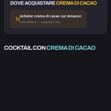
DOVE ACQUISTARE
CREMA DI CACAO
Acheter crema di cacao sur Amazon
Link affiliato — supporti il sito
ALCOLICO
ALCOLICO
MORTE PER
COCKTAIL CON
CREMA DI CACAO
ALCOLICO
ALCOLICO
ELDORADO COCCO
CHOCOLATE
ELDORADO
FORESTA NERA
2.0
3.0
5.0