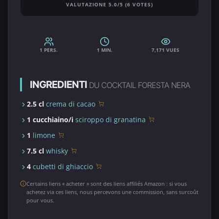
VALUTAZIONE 5.0/5 (6 VOTES)
1 PERS.
1 MIN.
7,171 VUES
INGREDIENTI
DU COCKTAIL FORESTA NERA
2.5 cl
crema di cacao
1 cucchiaino/i
sciroppo di granatina
1
limone
7.5 cl
whisky
4
cubetti di ghiaccio
Certains liens « acheter » sont des liens affiliés Amazon : si vous
achetez via ces liens, nous percevons une commission, sans surcoût
pour vous.