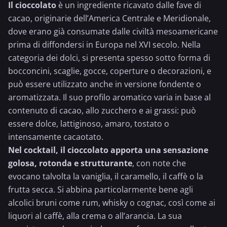
Il cioccolato
è un ingrediente ricavato dalle fave di
cacao, originarie dell’America Centrale e Meridionale,
dove erano già consumate dalle civiltà mesoamericane
prima di diffondersi in Europa nel XVI secolo. Nella
categoria dei dolci, si presenta spesso sotto forma di
bocconcini, scaglie, gocce, coperture o decorazioni, e
può essere utilizzato anche in versione fondente o
aromatizzata. Il suo profilo aromatico varia in base al
contenuto di cacao, allo zucchero e ai grassi: può
essere dolce, lattiginoso, amaro, tostato o
intensamente cacaotato.
Nel cocktail, il cioccolato apporta una sensazione
golosa, rotonda e strutturante
, con note che
evocano talvolta la vaniglia, il caramello, il caffè o la
frutta secca. Si abbina particolarmente bene agli
alcolici bruni come rum,
whisky
o
cognac
, così come ai
liquori al caffè, alla crema o all’
arancia
. La sua