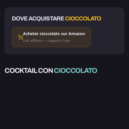
DOVE ACQUISTARE
CIOCCOLATO
Acheter cioccolato sur Amazon
Link affiliato — supporti il sito
CAFFÈ & CIOCCOLATO
ALCOLICO
CIOCCOLATA CALDA
COCKTAIL CON
CIOCCOLATO
CILIEGIE JUBILEE
DI NATALE
1.0
4.4