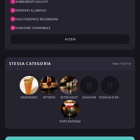
INGREDIENTI SALVATI
1
PREFERITI ILLIMITATI
2
VALUTAZIONI E RECENSIONI
3
VERSIONE STAMPABILE
4
ACCEDI
STESSA CATEGORIA
VEDI TUTTO
DESPERADO
AFFINITÀ
AFTER EIGHT
GAUGUIN
PIOGGIA D'APRILE
PORT ANTONIO