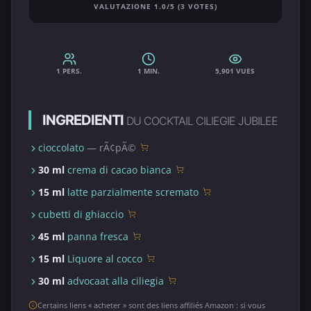
VALUTAZIONE 1.0/5 (3 VOTES)
1 PERS.
1 MIN.
5,901 VUES
INGREDIENTI
DU COCKTAIL CILIEGIE JUBILEE
cioccolato
— rÃ¢pÃ©
30 ml
crema di cacao bianca
15 ml
latte parzialmente scremato
cubetti di ghiaccio
45 ml
panna fresca
15 ml
Liquore al cocco
30 ml
advocaat alla ciliegia
Certains liens « acheter » sont des liens affiliés Amazon : si vous