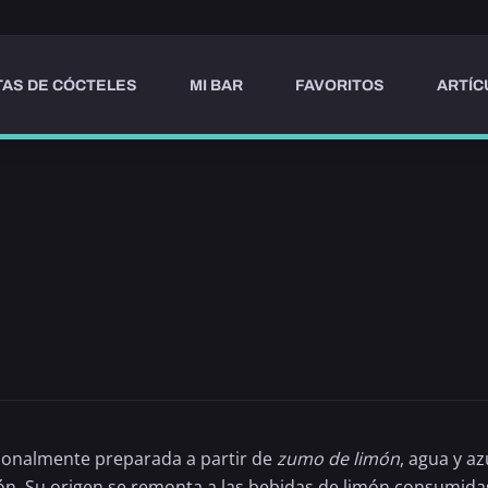
AS DE CÓCTELES
MI BAR
FAVORITOS
ARTÍC
ionalmente preparada a partir de
zumo de limón
, agua y a
ón. Su origen se remonta a las bebidas de limón consumida