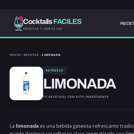
Cocktails
FACILES
RECET
RECETAS Y CONSEJOS
INICIO
RECETAS
LIMONADA
REFRESCO
LIMONADA
12 RECETA(S) CON ESTE INGREDIENTE
La
limonada
es una bebida gaseosa refrescante tradic
puede designar un refresco claro aromatizado con lim