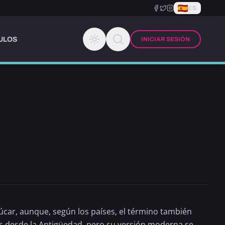
ES
ULOS
INICIAR SESIÓN
zúcar, aunque, según los países, el término también
s desde la Antigüedad, pero su versión moderna se