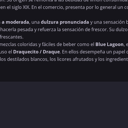
n el siglo XIX. En el comercio, presenta por lo general un c
ra a moderada
, una
dulzura pronunciada
y una sensación b
in hacerla pesada y refuerza la sensación de frescor. Su du
efrescantes.
 mezclas coloridas y fáciles de beber como el
Blue Lagoon
, 
uso el
Draquecito / Draque
. En ellos desempeña un papel 
os destilados blancos, los licores afrutados y los ingredien