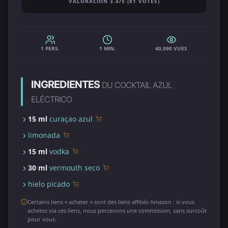
VALORACIÓN 3.4/5 (81 VOTES)
1 PERS.
1 MIN.
40,090 VUES
INGREDIENTES
DU COCKTAIL AZUL
ELÉCTRICO
15 ml
curaçao azul
limonada
15 ml
vodka
30 ml
vermouth seco
hielo picado
Certains liens « acheter » sont des liens affiliés Amazon : si vous
achetez via ces liens, nous percevons une commission, sans surcoût
pour vous.