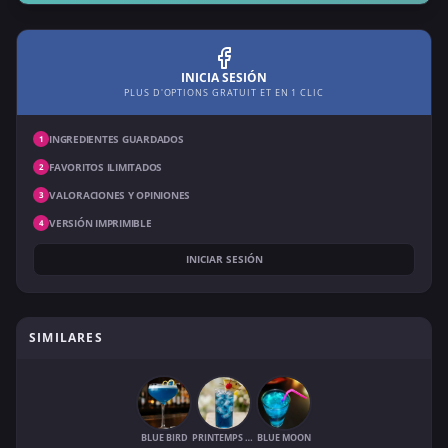
INICIA SESIÓN
PLUS D'OPTIONS GRATUIT ET EN 1 CLIC
INGREDIENTES GUARDADOS
1
FAVORITOS ILIMITADOS
2
VALORACIONES Y OPINIONES
3
VERSIÓN IMPRIMIBLE
4
INICIAR SESIÓN
SIMILARES
BLUE BIRD
PRINTEMPS BLEU
BLUE MOON