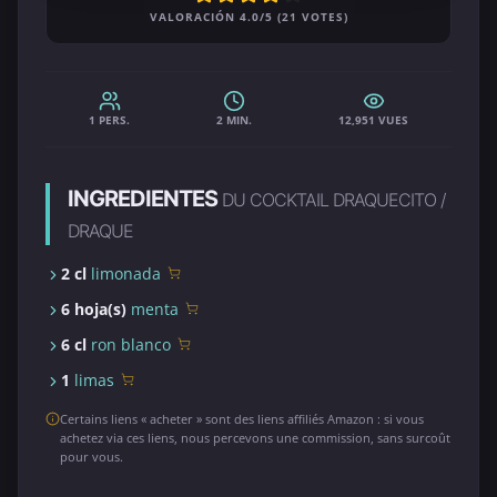
VALORACIÓN 4.0/5 (21 VOTES)
1 PERS.
2 MIN.
12,951 VUES
INGREDIENTES
DU COCKTAIL DRAQUECITO /
DRAQUE
2 cl
limonada
6 hoja(s)
menta
6 cl
ron blanco
1
limas
Certains liens « acheter » sont des liens affiliés Amazon : si vous
achetez via ces liens, nous percevons une commission, sans surcoût
pour vous.