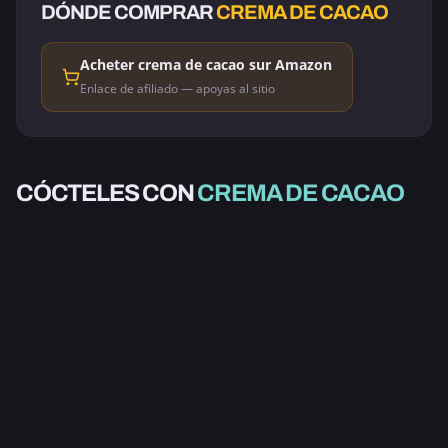
DÓNDE COMPRAR
CREMA DE CACAO
Acheter crema de cacao sur Amazon
Enlace de afiliado — apoyas al sitio
CON ALCOHOL
CON ALCOHOL
MUERTE POR
CÓCTELES CON
CREMA DE CACAO
CON ALCOHOL
CON ALCOHOL
ELDORADO COCO
CHOCOLATE
ELDORADO
BOSQUE NEGRA
2.0
3.0
5.0