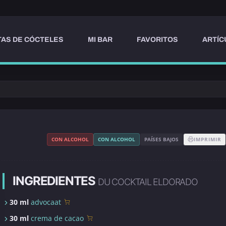
AS DE CÓCTELES
MI BAR
FAVORITOS
ARTÍC
CON ALCOHOL
CON ALCOHOL
PAÍSES BAJOS
IMPRIMIR
INGREDIENTES
DU COCKTAIL ELDORADO
30 ml
advocaat
30 ml
crema de cacao