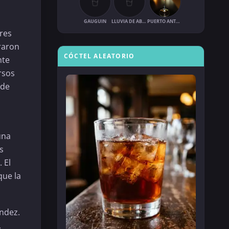
GAUGUIN
LLUVIA DE ABRIL
PUERTO ANTONIO
ares
raron
CÓCTEL ALEATORIO
nte
rsos
 de
una
s
 El
que la
ndez.
,