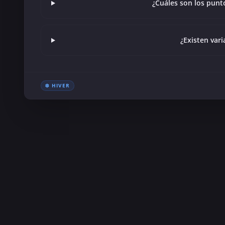
¿Cuáles son los punt
¿Existen var
❄️ HIVER