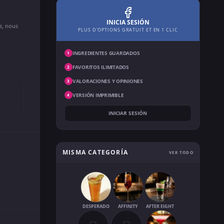
INICIA SESIÓN
ns, nous
PLUS D'OPTIONS GRATUIT ET EN 1 CLIC
INGREDIENTES GUARDADOS
1
FAVORITOS ILIMITADOS
2
VALORACIONES Y OPINIONES
3
VERSIÓN IMPRIMIBLE
4
INICIAR SESIÓN
MISMA CATEGORÍA
VER TODO
DESPERADO
AFFINITY
AFTER EIGHT