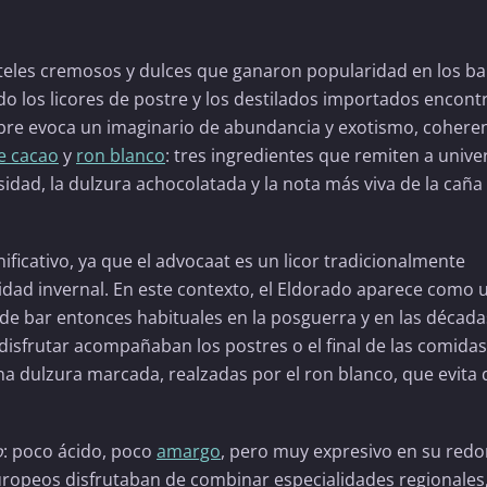
ócteles cremosos y dulces que ganaron popularidad en los b
do los licores de postre y los destilados importados encont
mbre evoca un imaginario de abundancia y exotismo, cohere
e cacao
y
ron blanco
: tres ingredientes que remiten a unive
idad, la dulzura achocolatada y la nota más viva de la caña
ificativo, ya que el advocaat es un licor tradicionalmente
alidad invernal. En este contexto, el Eldorado aparece como 
de bar entonces habituales en la posguerra y en las década
 disfrutar acompañaban los postres o el final de las comidas.
a dulzura marcada, realzadas por el ron blanco, que evita 
o
: poco ácido, poco
amargo
, pero muy expresivo en su redo
uropeos disfrutaban de combinar especialidades regionales