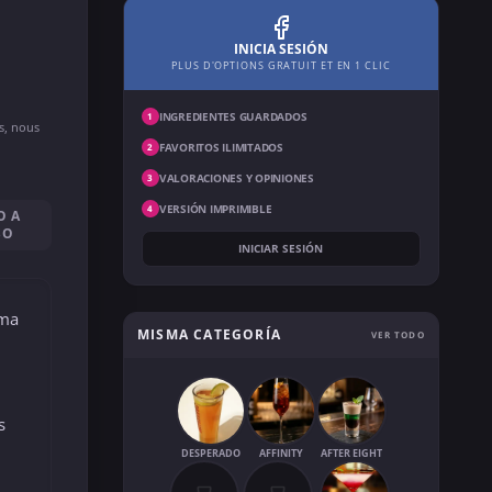
INICIA SESIÓN
PLUS D'OPTIONS GRATUIT ET EN 1 CLIC
INGREDIENTES GUARDADOS
1
ns, nous
FAVORITOS ILIMITADOS
2
VALORACIONES Y OPINIONES
3
VERSIÓN IMPRIMIBLE
4
O A
SO
INICIAR SESIÓN
ema
MISMA CATEGORÍA
VER TODO
s
DESPERADO
AFFINITY
AFTER EIGHT