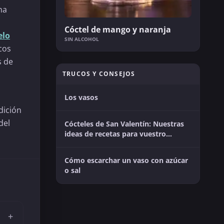
na
Cóctel de mango y naranja
elo
SIN ALCOHOL
cos
s de
TRUCOS Y CONSEJOS
Los vasos
dición
del
Cócteles de San Valentín: Nuestras
ideas de recetas para vuestro
momento en pareja
Cómo escarchar un vaso con azúcar
o sal
+