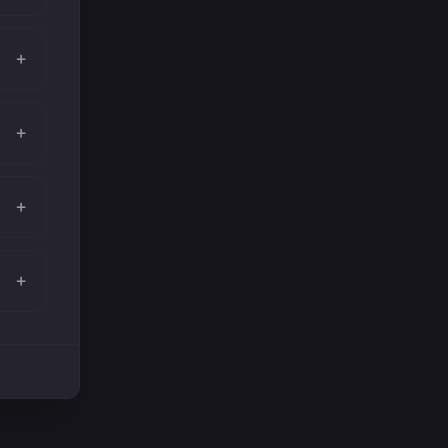
+
+
+
+