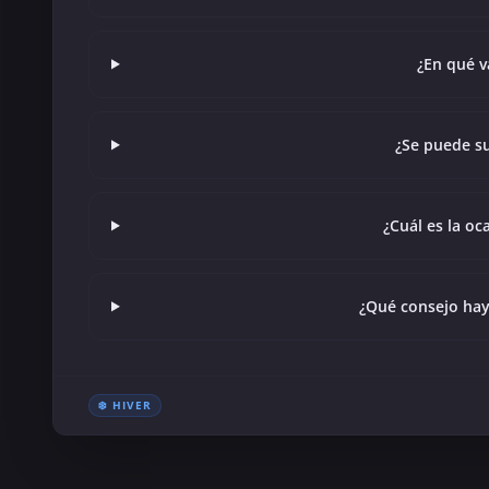
¿En qué v
¿Se puede su
¿Cuál es la oc
¿Qué consejo hay 
❄️ HIVER