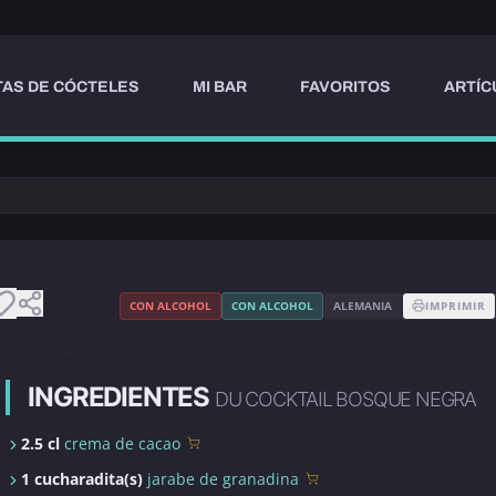
AS DE CÓCTELES
MI BAR
FAVORITOS
ARTÍC
CON ALCOHOL
CON ALCOHOL
ALEMANIA
IMPRIMIR
INGREDIENTES
DU COCKTAIL BOSQUE NEGRA
2.5 cl
crema de cacao
1 cucharadita(s)
jarabe de granadina