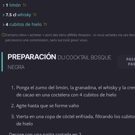
1
limón
7.5 cl
whisky
4
cubitos de hielo
Certains liens « acheter » sont des liens affiliés Amazon : si vous achetez via ces lie
percevons une commission, sans surcoût pour vous.
PREPARACIÓN
DU COCKTAIL BOSQUE
PAS
PA
NEGRA
Ponga el zumo del limón, la granadina, el whisky y la cr
de cacao en una coctelera con 4 cubitos de hielo
Agite hasta que se forme vaho
Vierta en una copa de cóctel enfriada, filtrando los cubito
de hielo
Decore con una pajita cortada en 2