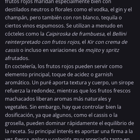
frutos rojos maridan especialmente bien con
destilados neutros o florales como el vodka, el gin y el
champán
, pero también con
ron blanco
,
tequila
o
ciertos vinos espumosos. Se utilizan a menudo en
cócteles como la
Caipiroska
de frambuesa
, el
Bellini
reinterpretado con frutos rojos
, el
Kir con
crema de
cassis
o incluso en variaciones de
mojito
y
spritz
afrutados.
En coctelería, los frutos rojos pueden servir como
elemento principal, toque de acidez o garnish
aromático. Un puré aporta textura y cuerpo, un sirope
refuerza la redondez, mientras que los frutos frescos
machacados liberan aromas más naturales y
vegetales. Sin embargo, hay que controlar bien la
dosificación, ya que algunos, como el cassis o la
grosella, pueden dominar rápidamente el equilibrio de
la receta. Su principal interés es aportar una firma a la
vez
fresca, golosa y colorida
, muy apreciada tanto en