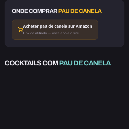
ONDE COMPRAR
PAU DE CANELA
Acheter pau de canela sur Amazon
Link de afiliado — você apoia o site
ALCOÓLICO
ALCOÓLICO
PONCHE DE
COCKTAILS COM
PAU DE CANELA
BEBIDA QUENTE
BEBIDA QUENTE
ESPECIARIAS
SANGRIA DE NATAL
CAFÉ E CHOCOLATE
VINHO QUENTE
WASSAIL
CAFÉ DE PANELA
3.0
3.0
4.3
5.0