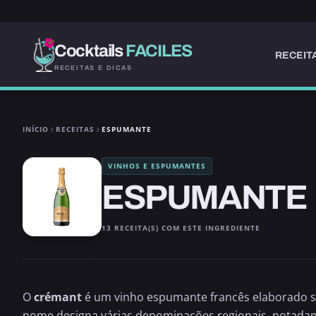
Cocktails
FACILES
RECEIT
RECEITAS E DICAS
INÍCIO
RECEITAS
ESPUMANTE
VINHOS E ESPUMANTES
ESPUMANTE
13 RECEITA(S) COM ESTE INGREDIENTE
O
crémant
é um vinho espumante francês elaborado 
nome designa várias denominações regionais, notad