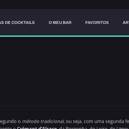
AS DE COCKTAILS
O MEU BAR
FAVORITOS
AR
segundo o
método tradicional
, ou seja, com uma segunda 
amente o
Crémant d’Alsace
, da Borgonha, do Loire, de Limo