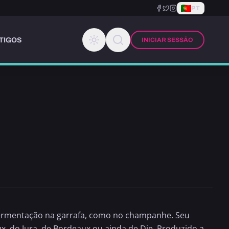
PT
TIGOS
INICIAR SESSÃO
fermentação na garrafa, como no
champanhe
. Seu
ux, do Jura, de Bordeaux ou ainda de Die. Produzido a