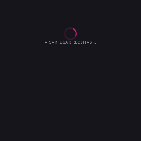
EXTRA-SECO
MARTINI
4.2
3.6
3.6
3.0
4.1
4.5
3.7
A CARREGAR RECEITAS...