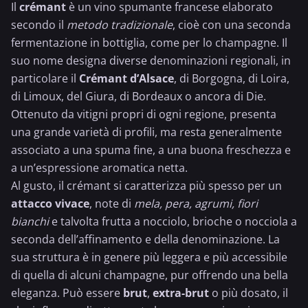
Il
crémant
è un vino spumante francese elaborato
secondo il
metodo tradizionale
, cioè con una seconda
fermentazione in bottiglia, come per lo
champagne
. Il
suo nome designa diverse denominazioni regionali, in
particolare il
Crémant d’Alsace
, di Borgogna, di Loira,
di Limoux, del Giura, di Bordeaux o ancora di Die.
Ottenuto da vitigni propri di ogni regione, presenta
una grande varietà di profili, ma resta generalmente
associato a una spuma fine, a una buona freschezza e
a un’espressione aromatica netta.
Al gusto, il crémant si caratterizza più spesso per un
attacco vivace
, note di
mela, pera, agrumi, fiori
bianchi
e talvolta frutta a nocciolo, brioche o nocciola a
seconda dell’affinamento e della denominazione. La
sua struttura è in genere più leggera e più accessibile
di quella di alcuni champagne, pur offrendo una bella
eleganza. Può essere
brut
,
extra-brut
o più dosato, il