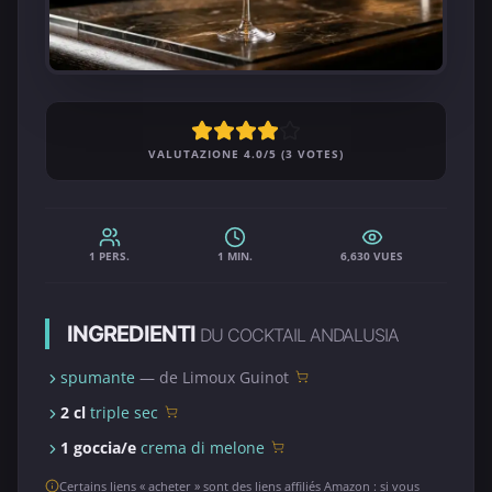
VALUTAZIONE 4.0/5 (3 VOTES)
1 PERS.
1 MIN.
6,630 VUES
INGREDIENTI
DU COCKTAIL ANDALUSIA
spumante
— de Limoux Guinot
2 cl
triple sec
1 goccia/e
crema di melone
Certains liens « acheter » sont des liens affiliés Amazon : si vous