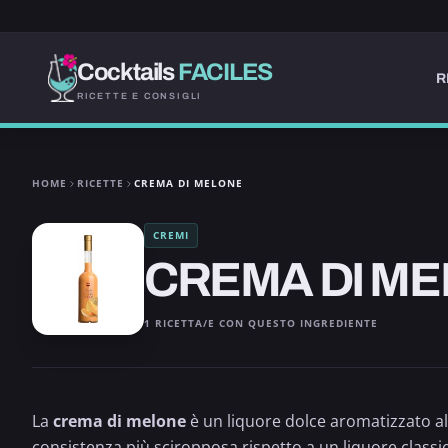
Cocktails
FACILES
R
RICETTE E CONSIGLI
HOME
RICETTE
CREMA DI MELONE
CREMI
CREMA DI M
1 RICETTA/E CON QUESTO INGREDIENTE
La
crema di melone
è un liquore dolce aromatizzato al
consistenza più sciropposa rispetto a un liquore classico