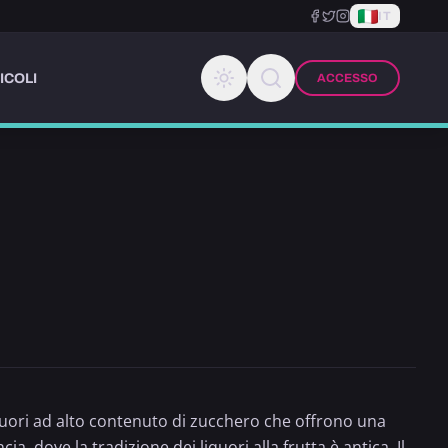
IT
ICOLI
ACCESSO
iquori ad alto contenuto di zucchero che offrono una
, dove la tradizione dei liquori alla frutta è antica. Il