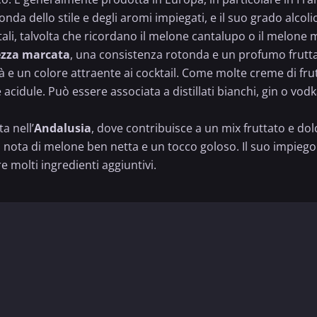
conda dello stile e degli aromi impiegati, e il suo grado alc
i, talvolta che ricordano il melone cantalupo o il melone m
ezza marcata
, una consistenza rotonda e un profumo frutta
e un colore attraente ai cocktail. Come molte creme di frutt
cidule. Può essere associata a distillati bianchi, gin o vod
a nell’
Andalusia
, dove contribuisce a un mix fruttato e do
nota di melone ben netta e un tocco goloso. Il suo impiego 
 molti ingredienti aggiuntivi.