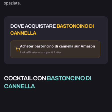
speziate.
DOVE ACQUISTARE
BASTONCINO DI
CANNELLA
Acheter bastoncino di cannella sur Amazon
Link affiliato — supporti il sito
COCKTAIL CON
BASTONCINO DI
ALCOLICO
ALCOLICO
CANNELLA
BEVANDA CALDA
BEVANDA CALDA
PUNCH ALLE SPEZIE
SANGRIA DI NATALE
CAFFÈ & CIOCCOLATO
VINO CALDO
VASSOIO
CAFFÈ DI PENTOLA
3.0
3.0
4.3
5.0