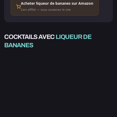
Acheter liqueur de bananes sur Amazon
Lien affilié — vous soutenez le site
ALCOOLISÉ
COCKTAILS AVEC
LIQUEUR DE
ALCOOLISÉ
CARIBBEAN
BANANES
ALCOOLISÉ
CHAMPAGNE
CHIQUITA
EARLY EVENING
2.7
5.0