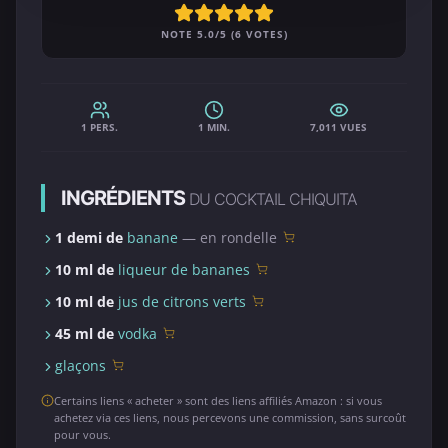
NOTE 5.0/5 (6 VOTES)
1 PERS.
1 MIN.
7,011 VUES
INGRÉDIENTS
DU COCKTAIL CHIQUITA
1 demi de
banane
— en rondelle
10 ml de
liqueur de bananes
10 ml de
jus de citrons verts
45 ml de
vodka
glaçons
Certains liens « acheter » sont des liens affiliés Amazon : si vous
achetez via ces liens, nous percevons une commission, sans surcoût
pour vous.