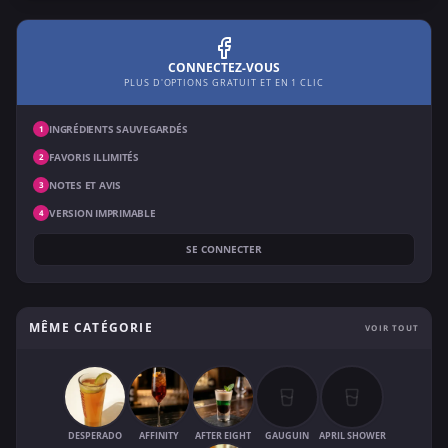
CONNECTEZ-VOUS
PLUS D'OPTIONS GRATUIT ET EN 1 CLIC
INGRÉDIENTS SAUVEGARDÉS
1
FAVORIS ILLIMITÉS
2
NOTES ET AVIS
3
VERSION IMPRIMABLE
4
SE CONNECTER
MÊME CATÉGORIE
VOIR TOUT
DESPERADO
AFFINITY
AFTER EIGHT
GAUGUIN
APRIL SHOWER