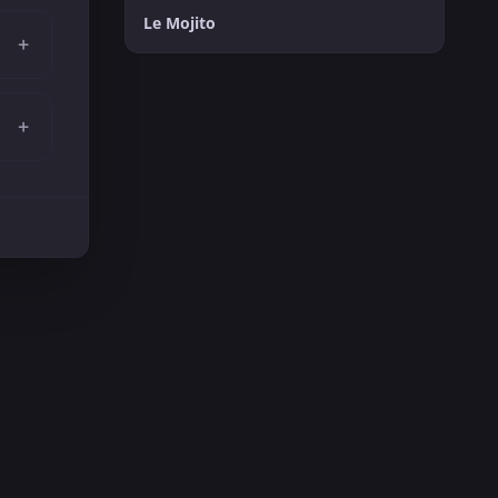
Le Mojito
+
+