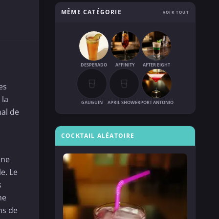
MÊME CATÉGORIE
VOIR TOUT
DESPERADO
AFFINITY
AFTER EIGHT
es
 la
GAUGUIN
APRIL SHOWER
PORT ANTONIO
nal de
COCKTAIL ALÉATOIRE
une
e. Le
s
ne
ns de