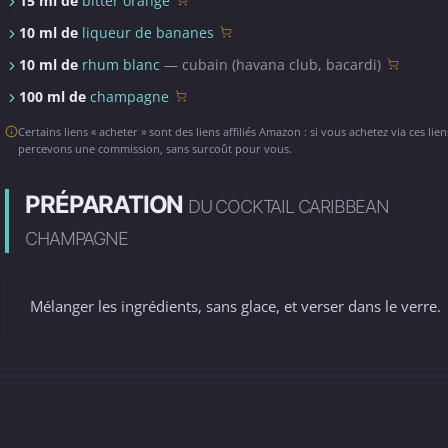
15 ml de
bitter orange
10 ml de
liqueur de bananes
10 ml de
rhum blanc
— cubain (havana club, bacardi)
100 ml de
champagne
Certains liens « acheter » sont des liens affiliés Amazon : si vous achetez via ces lie
percevons une commission, sans surcoût pour vous.
PRÉPARATION
DU COCKTAIL CARIBBEAN
CHAMPAGNE
Mélanger les ingrédients, sans glace, et verser dans le verre.