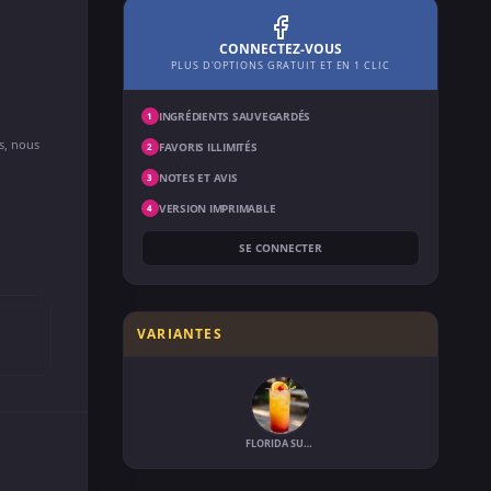
CONNECTEZ-VOUS
PLUS D'OPTIONS GRATUIT ET EN 1 CLIC
INGRÉDIENTS SAUVEGARDÉS
1
ns, nous
FAVORIS ILLIMITÉS
2
NOTES ET AVIS
3
VERSION IMPRIMABLE
4
SE CONNECTER
VARIANTES
FLORIDA SUNRISE