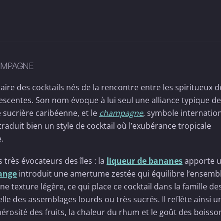
AMPAGNE
naire des cocktails nés de la rencontre entre les spiritueux d
vescentes. Son nom évoque à lui seul une alliance typique de
re sucrière caribéenne, et le
champagne
, symbole internatio
traduit bien un style de cocktail où l’exubérance tropicale
.
très évocateurs des îles : la
liqueur de bananes
apporte 
range
introduit une amertume zestée qui équilibre l’ensembl
e texture légère, ce qui place ce cocktail dans la famille de
lle des assemblages lourds ou très sucrés. Il reflète ainsi u
rosité des fruits, la chaleur du rhum et le goût des boisso