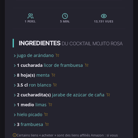
1 PERS.
5 MIN.
13,151 VUES
INGREDIENTES
DU COCKTAIL MOJITO ROSA
jugo de arándano
1 cucharada
licor de frambuesa
8 hoja(s)
menta
3.5 cl
ron blanco
2 cucharadita(s)
jarabe de azúcar de caña
1 medio
limas
hielo picado
3
frambuesa
Certains liens « acheter » sont des liens affiliés Amazon : si vous