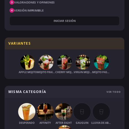
VALORACIONES Y OPINIONES
3
VERSIÓN IMPRIMIBLE
4
INICIAR SESIÓN
VARIANTES
APPLE MOJITO
MOJITO FRAISE
CHERRY MOJITO
VIRGIN MOJITO
MOJITO PASTÈQUE
MISMA CATEGORÍA
VER TODO
DESPERADO
AFFINITY
AFTER EIGHT
GAUGUIN
LLUVIA DE ABRIL