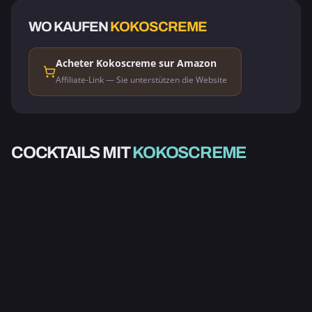
WO KAUFEN
KOKOSCREME
Acheter Kokoscreme sur Amazon
Affiliate-Link — Sie unterstützen die Website
ALKOHOLISCH
ALKOHOLISCH
ALKOHOLISCH
COCKTAILS MIT
KOKOSCREME
ANANAS-KOKOS-
BLAUER HAWAIIAN
DRAMBUIE HIGH
COCKTAIL
3.5
4.0
⭐ AUSWAHL
3.6