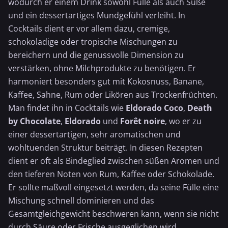
wodurch er einem Drink sowohl Fülle als auch Süße
und ein dessertartiges Mundgefühl verleiht. In
Cocktails dient er vor allem dazu, cremige,
schokoladige oder tropische Mischungen zu
bereichern und die genussvolle Dimension zu
verstärken, ohne Milchprodukte zu benötigen. Er
harmoniert besonders gut mit
Kokosnuss
,
Banane
,
Kaffee, Sahne, Rum oder Likören aus Trockenfrüchten.
Man findet ihn in Cocktails wie
Eldorado
Coco
,
Death
by Chocolate
,
Eldorado
und
Forêt noire
, wo er zu
einer dessertartigen, sehr aromatischen und
wohltuenden Struktur beiträgt. In diesen Rezepten
dient er oft als Bindeglied zwischen süßen Aromen und
den tieferen Noten von Rum, Kaffee oder Schokolade.
Er sollte maßvoll eingesetzt werden, da seine Fülle eine
Mischung schnell dominieren und das
Gesamtgleichgewicht beschweren kann, wenn sie nicht
durch Säure oder Frische ausgeglichen wird.