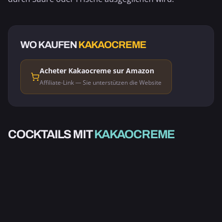
WO KAUFEN
KAKAOCREME
Acheter Kakaocreme sur Amazon
Affiliate-Link — Sie unterstützen die Website
ALKOHOLISCH
ALKOHOLISCH
TOD DURCH
COCKTAILS MIT
KAKAOCREME
ALKOHOLISCH
ALKOHOLISCH
ELDORADO KOKOS
SCHOKOLADE
ELDORADO
SCHWARZWALD
2.0
3.0
5.0