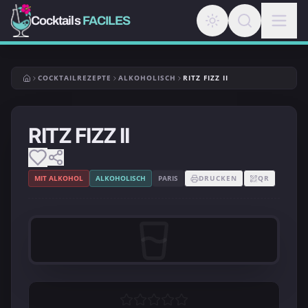
Cocktails
FACILES
COCKTAILREZEPTE
ALKOHOLISCH
RITZ FIZZ II
RITZ FIZZ II
MIT ALKOHOL
ALKOHOLISCH
PARIS
DRUCKEN
QR