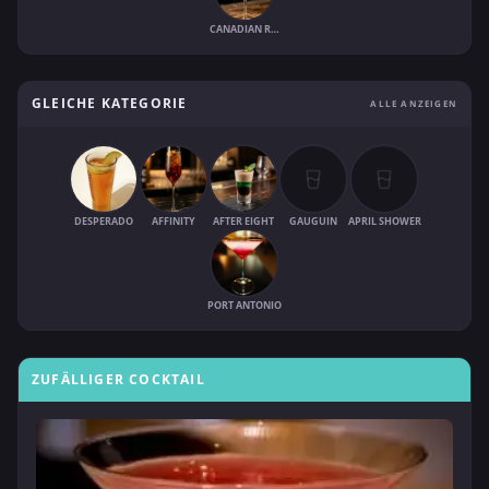
CANADIAN RITZ FIZZ
GLEICHE KATEGORIE
ALLE ANZEIGEN
DESPERADO
AFFINITY
AFTER EIGHT
GAUGUIN
APRIL SHOWER
PORT ANTONIO
ZUFÄLLIGER COCKTAIL