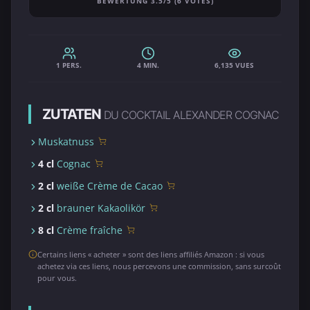
BEWERTUNG 3.5/5 (6 VOTES)
1 PERS.
4 MIN.
6,135 VUES
ZUTATEN
DU COCKTAIL ALEXANDER COGNAC
Muskatnuss
4 cl
Cognac
2 cl
weiße Crème de Cacao
2 cl
brauner Kakaolikör
8 cl
Crème fraîche
Certains liens « acheter » sont des liens affiliés Amazon : si vous
achetez via ces liens, nous percevons une commission, sans surcoût
pour vous.