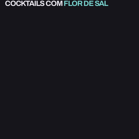
COCKTAILS COM
FLOR DE SAL
MARGARITA
MARGARITA
⭐ SELEÇÃO
4.1
3.4