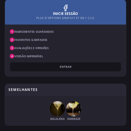
INICIE SESSÃO
PLUS D'OPTIONS GRATUIT ET EN 1 CLIC
INGREDIENTES GUARDADOS
1
FAVORITOS ILIMITADOS
2
AVALIAÇÕES E OPINIÕES
3
VERSÃO IMPRIMÍVEL
4
ENTRAR
SEMELHANTES
BALALAÏKA
KAMIKAZE