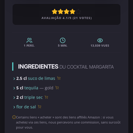
AVALIAÇÃO 4.1/5 (21 VOTES)
1 PERS.
5 MIN.
13,039 VUES
INGREDIENTES
DU COCKTAIL MARGARITA
2.5 cl
suco de limas
5 cl
tequila
— gold
2 cl
triple sec
flor de sal
Certains liens « acheter » sont des liens affiliés Amazon : si vous
achetez via ces liens, nous percevons une commission, sans surcoût
pour vous.