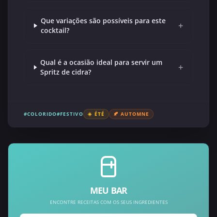
Que variações são possíveis para este
+
cocktail?
Qual é a ocasião ideal para servir um
+
Spritz de cidra?
#COLORIDO
#FESTIVO
☀️ ÉTÉ
🍂 AUTOMNE
MEU BAR
ENCONTRE RECEITAS COM OS SEUS INGREDIENTES