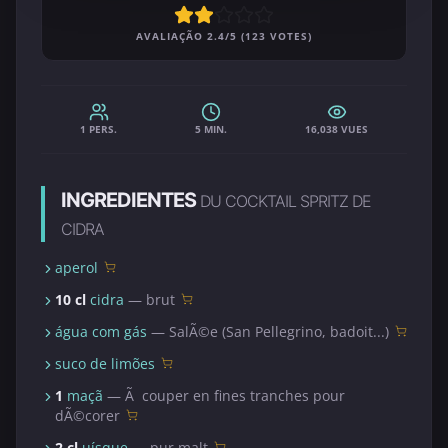
AVALIAÇÃO 2.4/5 (123 VOTES)
1 PERS.
5 MIN.
16,038 VUES
INGREDIENTES
DU COCKTAIL SPRITZ DE
CIDRA
aperol
10 cl
cidra
— brut
água com gás
— SalÃ©e (San Pellegrino, badoit...)
suco de limões
1
maçã
— Ã couper en fines tranches pour
dÃ©corer
2 cl
uísque
— pur malt