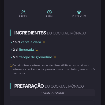
1 PERS.
1 MIN.
10,121 VUES
INGREDIENTES
DU COCKTAIL MÔNACO
15 cl
cerveja clara
2 cl
limonada
5 cl
xarope de grenadine
Certains liens « acheter » sont des liens affiliés Amazon : si vous
achetez via ces liens, nous percevons une commission, sans surcoût
pour vous.
PREPARAÇÃO
DU COCKTAIL MÔNACO
PASSO A PASSO