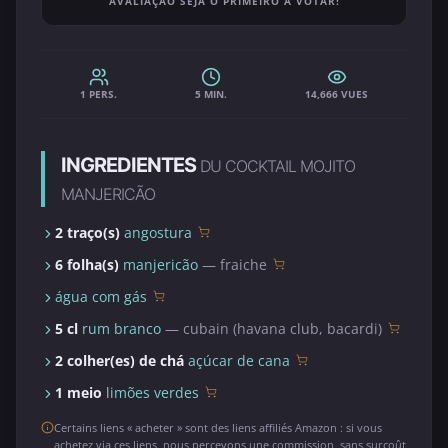
AVALIAÇÃO SEJA O PRIMEIRO A VOTAR!
1 PERS.
5 MIN.
14,666 VUES
INGREDIENTES
DU COCKTAIL MOJITO
MANJERICÃO
2 traço(s)
angostura
6 folha(s)
manjericão
— fraiche
água com gás
5 cl
rum branco
— cubain (havana club, bacardi)
2 colher(es) de chá
açúcar de cana
1 meio
limões verdes
Certains liens « acheter » sont des liens affiliés Amazon : si vous
achetez via ces liens, nous percevons une commission, sans surcoût