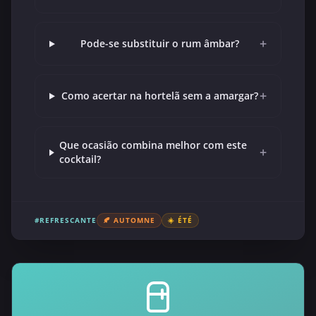
+
Pode-se substituir o rum âmbar?
+
Como acertar na hortelã sem a amargar?
Que ocasião combina melhor com este
+
cocktail?
#REFRESCANTE
🍂 AUTOMNE
☀️ ÉTÉ