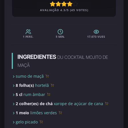
AVALIAÇÃO 4.3/5 (45 VOTES)
1 PERS.
5 MIN.
17,073 VUES
INGREDIENTES
DU COCKTAIL MOJITO DE
MAÇÃ
sumo de maçã
8 folha(s)
hortelã
5 cl
rum âmbar
2 colher(es) de chá
xarope de açúcar de cana
1 meio
limões verdes
gelo picado