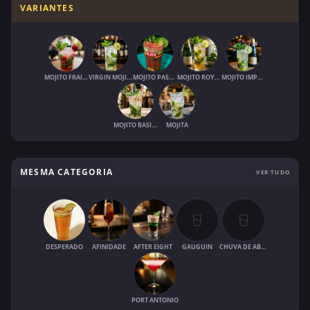
VARIANTES
MOJITO FRAISE
VIRGIN MOJITO
MOJITO PASTÈQUE
MOJITO ROYAL
MOJITO IMPERIAL
MOJITO BASILIC
MOJITA
MESMA CATEGORIA
VER TUDO
DESPERADO
AFINIDADE
AFTER EIGHT
GAUGUIN
CHUVA DE ABRIL
PORT ANTONIO