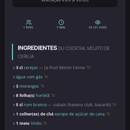
AVALIAÇÃO 4.0/5 (9 VOTES)
1 PERS.
7 MIN.
18,121 VUES
INGREDIENTES
DU COCKTAIL MOJITO DE
CEREJA
3 cl
cerejas
— Le fruit Monin Cerise
água com gás
3
morangos
8 folha(s)
hortelã
5 cl
rum branco
— cubain (havana club, bacardi)
1 colher(es) de chá
xarope de açúcar de cana
1 meio
limão