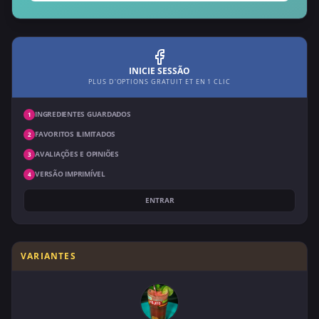
INICIE SESSÃO
PLUS D'OPTIONS GRATUIT ET EN 1 CLIC
INGREDIENTES GUARDADOS
1
FAVORITOS ILIMITADOS
2
AVALIAÇÕES E OPINIÕES
3
VERSÃO IMPRIMÍVEL
4
ENTRAR
VARIANTES