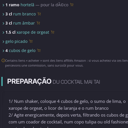
1 ramo
hortelã
— pour la dÃ©co
3 cl
rum branco
3 cl
rum âmbar
1.5 cl
xarope de orgeat
gelo picado
4
cubos de gelo
Certains liens « acheter » sont des liens affiliés Amazon : si vous achetez via ces lie
percevons une commission, sans surcoût pour vous.
PREPARAÇÃO
DU COCKTAIL MAI TAI
1/ Num shaker, coloque 4 cubos de gelo, o sumo de lima, o
xarope de orgeat, o licor de laranja e o rum branco
2/ Agite energicamente, depois verta, filtrando os cubos de g
com um coador de cocktail, num copo tulipa ou old fashion