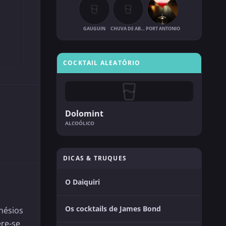
GAUGUIN
CHUVA DE ABRIL
PORT ANTONIO
COCKTAIL ALEATÓRIO
Dolomint
ALCOÓLICO
DICAS & TRUQUES
O Daiquiri
Os cocktails de James Bond
inésios
ere-se