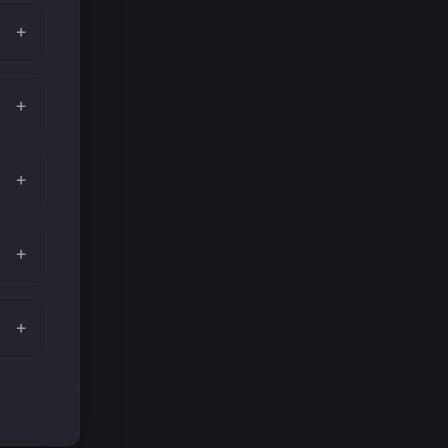
+
+
+
+
+