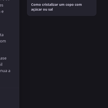
Como cristalizar um copo com
es
açúcar ou sal
 e
ta
 com
base
il
inua a