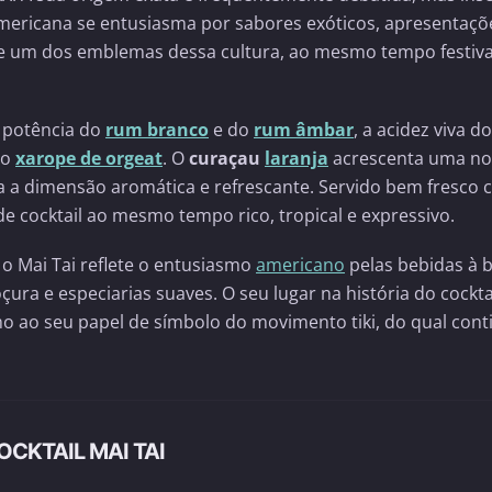
mericana se entusiasma por sabores exóticos, apresentaçõ
e um dos emblemas dessa cultura, ao mesmo tempo festiva
a potência do
rum branco
e do
rum âmbar
, a acidez viva do
do
xarope de orgeat
. O
curaçau
laranja
acrescenta uma no
a a dimensão aromática e refrescante. Servido bem fresco
de cocktail ao mesmo tempo rico, tropical e expressivo.
o Mai Tai reflete o entusiasmo
americano
pelas bebidas à 
ra e especiarias suaves. O seu lugar na história do cockta
o ao seu papel de símbolo do movimento tiki, do qual cont
CKTAIL MAI TAI