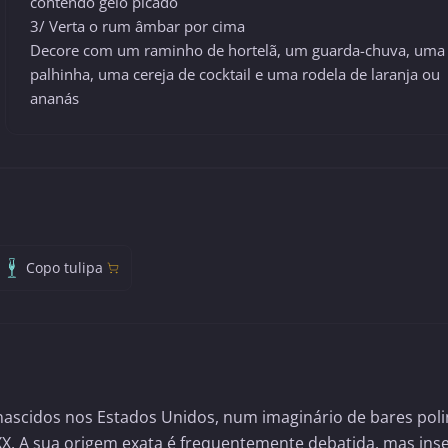
contendo gelo picado
3/ Verta o rum âmbar por cima
Decore com um raminho de hortelã, um guarda-chuva, uma
palhinha, uma cereja de cocktail e uma rodela de laranja ou
ananás
Copo tulipa
ki nascidos nos Estados Unidos, num imaginário de bares pol
X. A sua origem exata é frequentemente debatida, mas ins