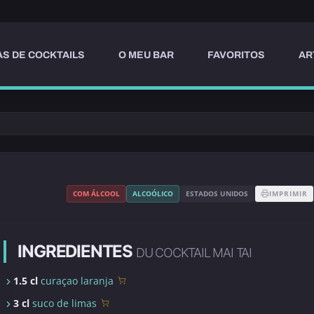
AS DE COCKTAILS
O MEU BAR
FAVORITOS
AR
COM ÁLCOOL
ALCOÓLICO
ESTADOS UNIDOS
IMPRIMIR
INGREDIENTES
DU COCKTAIL MAI TAI
1.5 cl
curaçao laranja
3 cl
suco de limas