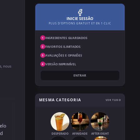
INICIE SESSÃO
PLUS D'OPTIONS GRATUIT ET EN 1 CLIC
INGREDIENTES GUARDADOS
1
FAVORITOS ILIMITADOS
2
AVALIAÇÕES E OPINIÕES
3
VERSÃO IMPRIMÍVEL
4
ns, nous
ENTRAR
MESMA CATEGORIA
VER TUDO
elo
ed
DESPERADO
AFINIDADE
AFTER EIGHT