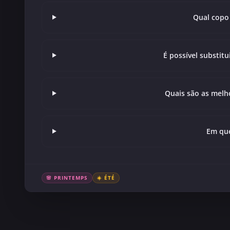
Qual copo 
É possível substitu
Quais são as melho
Em que
🌸 PRINTEMPS
☀️ ÉTÉ