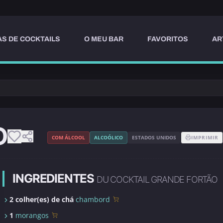
AS DE COCKTAILS
O MEU BAR
FAVORITOS
AR
O
COM ÁLCOOL
ALCOÓLICO
ESTADOS UNIDOS
IMPRIMIR
INGREDIENTES
DU COCKTAIL GRANDE FORTÃO
2 colher(es) de chá
chambord
1
morangos