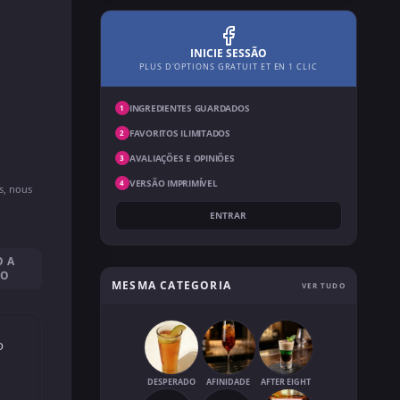
INICIE SESSÃO
PLUS D'OPTIONS GRATUIT ET EN 1 CLIC
INGREDIENTES GUARDADOS
1
FAVORITOS ILIMITADOS
2
AVALIAÇÕES E OPINIÕES
3
VERSÃO IMPRIMÍVEL
4
ns, nous
ENTRAR
O A
SO
MESMA CATEGORIA
VER TUDO
o
DESPERADO
AFINIDADE
AFTER EIGHT