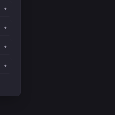
+
+
+
+