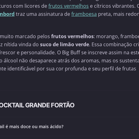
curos com licores de
frutos vermelhos
e cítricos vibrantes. 
mbord
traz uma assinatura de
framboesa
preta, mais redo
co muito marcado pelos
frutos vermelhos
: morango, frambo
z nítida vinda do
suco de limão verde
. Essa combinação cr
rescor e personalidade. O Big Buff se inscreve assim na est
 o álcool não desaparece atrás dos aromas, mas os sustenta
e identificável por sua cor profunda e seu perfil de frutas
OCKTAIL GRANDE FORTÃO
ail é mais doce ou mais ácido?