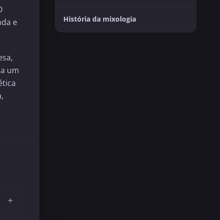
momento a dois
O
História da mixologia
nda e
esa,
ia um
ética
,
+