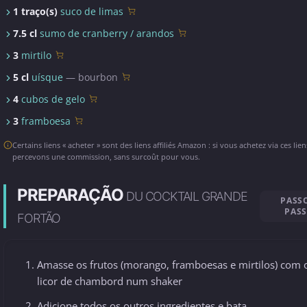
1 traço(s)
suco de limas
7.5 cl
sumo de cranberry / arandos
3
mirtilo
5 cl
uísque
— bourbon
4
cubos de gelo
3
framboesa
Certains liens « acheter » sont des liens affiliés Amazon : si vous achetez via ces lie
percevons une commission, sans surcoût pour vous.
PREPARAÇÃO
DU COCKTAIL GRANDE
PASS
PAS
FORTÃO
Amasse os frutos (morango, framboesas e mirtilos) com 
licor de chambord num shaker
Adicione todos os outros ingredientes e bata.