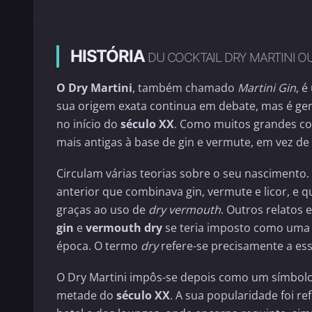
HISTÓRIA
DU COCKTAIL DRY MARTINI OU
O Dry Martini
, também chamado
Martini Gin
, é
sua origem exata continua em debate, mas é ge
no início do
século XX
. Como muitos grandes coc
mais antigas à base de gin e vermute, em vez d
Circulam várias teorias sobre o seu nascimento
anterior que combinava gin, vermute e licor, e 
graças ao uso de
dry vermouth
. Outros relatos 
gin
e
vermouth dry
se teria imposto como uma b
época. O termo
dry
refere-se precisamente a ess
O Dry Martini impôs-se depois como um símbolo
metade do
século XX
. A sua popularidade foi r