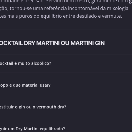
mplicidade e precisão. Servido bem fresco, geralmente com
g
ão, tornou-se uma referência incontornável da mixologia
es mais puros do equilíbrio entre destilado e vermute.
CKTAIL DRY MARTINI OU MARTINI GIN
ocktail é muito alcoólico?
opo e que material usar?
bstituir o gin ou o vermouth dry?
uir um Dry Martini equilibrado?