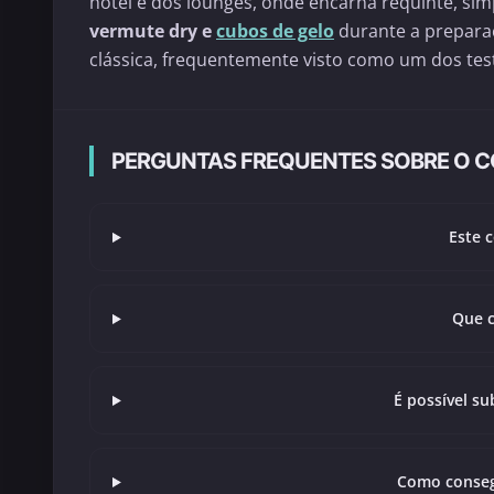
hotel e dos lounges, onde encarna requinte, si
vermute dry e
cubos de gelo
durante a preparaç
clássica, frequentemente visto como um dos test
PERGUNTAS FREQUENTES SOBRE O CO
Este c
Que c
É possível su
Como conseg