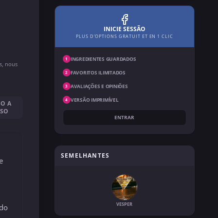
INICIE SESSÃO
PLUS D'OPTIONS GRATUIT ET EN 1 CLIC
INGREDIENTES GUARDADOS
1
ns, nous
FAVORITOS ILIMITADOS
2
AVALIAÇÕES E OPINIÕES
3
VERSÃO IMPRIMÍVEL
4
SO A
SSO
ENTRAR
SEMELHANTES
e
VESPER
ndo