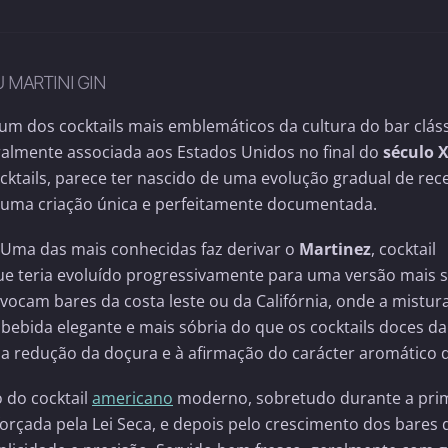
 MARTINI GIN
 um dos cocktails mais emblemáticos da cultura do bar cláss
ralmente associada aos Estados Unidos no final do
século 
ktails, parece ter nascido de uma evolução gradual de rece
e uma criação única e perfeitamente documentada.
. Uma das mais conhecidas faz derivar o
Martinez
, cocktail
que teria evoluído progressivamente para uma versão mais 
evocam bares da costa leste ou da Califórnia, onde a mistur
ebida elegante e mais sóbria do que os cocktails doces da
a redução da doçura e à afirmação do carácter aromático d
 do cocktail
americano
moderno, sobretudo durante a pri
eforçada pela Lei Seca, e depois pelo crescimento dos bares 