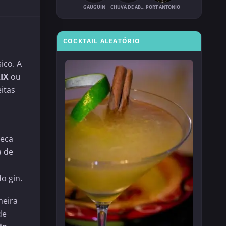
GAUGUIN
CHUVA DE ABRIL
PORT ANTONIO
COCKTAIL ALEATÓRIO
ico. A
XIX
ou
itas
seca
a de
o gin.
meira
de