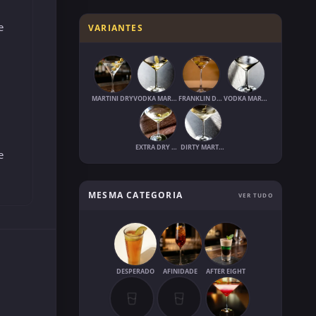
e
VARIANTES
MARTINI DRY
VODKA MARTINI (VODKATINI)
FRANKLIN DRY MARTINI
VODKA MARTINI EXTRA-DRY
EXTRA DRY MARTINI
DIRTY MARTINI
e
MESMA CATEGORIA
VER TUDO
DESPERADO
AFINIDADE
AFTER EIGHT