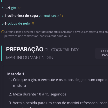
5 cl
gin
1 colher(es) de sopa
vermut seco
6
cubos de gelo
Certains liens « acheter » sont des liens affiliés Amazon : si vous achetez via ces lie
percevons une commission, sans surcoût pour vous.
PREPARAÇÃO
DU COCKTAIL DRY
PAS
PA
MARTINI OU MARTINI GIN
Método 1
Coloque o gin, o vermute e os cubos de gelo num copo d
mistura
Mexa durante 10 a 15 segundos
Verta a bebida para um copo de martini refrescado, coa