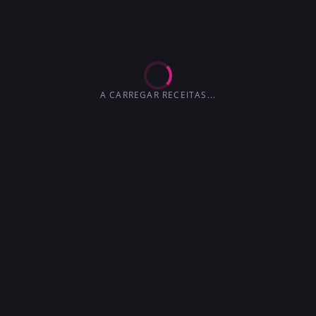
EXTRA-SECO
MARTINI
4.2
3.6
3.6
3.0
4.1
4.5
3.7
A CARREGAR RECEITAS...