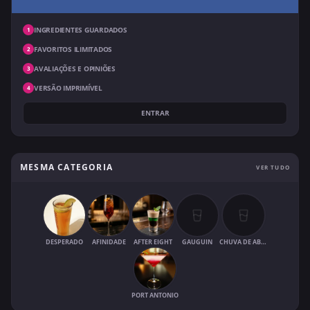
INGREDIENTES GUARDADOS
1
FAVORITOS ILIMITADOS
2
AVALIAÇÕES E OPINIÕES
3
VERSÃO IMPRIMÍVEL
4
ENTRAR
MESMA CATEGORIA
VER TUDO
DESPERADO
AFINIDADE
AFTER EIGHT
GAUGUIN
CHUVA DE ABRIL
PORT ANTONIO