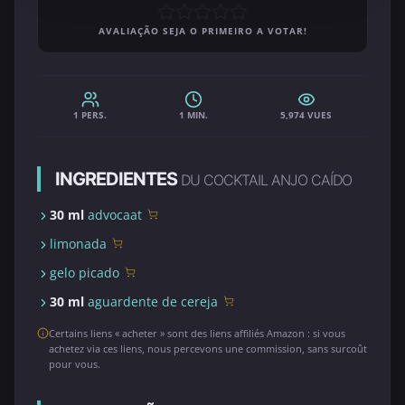
AVALIAÇÃO SEJA O PRIMEIRO A VOTAR!
1 PERS.
1 MIN.
5,974 VUES
INGREDIENTES
DU COCKTAIL ANJO CAÍDO
30 ml
advocaat
limonada
gelo picado
30 ml
aguardente de cereja
Certains liens « acheter » sont des liens affiliés Amazon : si vous
achetez via ces liens, nous percevons une commission, sans surcoût
pour vous.