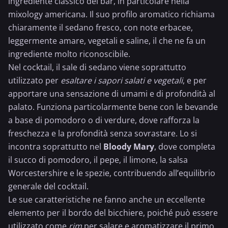
ingrediente classico del bar, in particolare nella
mixology americana. Il suo profilo aromatico richiama
chiaramente il sedano fresco, con note erbacee,
leggermente amare, vegetali e saline, il che ne fa un
ingrediente molto riconoscibile.
Nel cocktail, il sale di sedano viene soprattutto
utilizzato per
esaltare i sapori salati e vegetali
, e per
apportare una sensazione di umami e di profondità al
palato. Funziona particolarmente bene con le bevande
a base di
pomodoro
o di verdure, dove rafforza la
freschezza e la profondità senza sovrastare. Lo si
incontra soprattutto nel
Bloody Mary
, dove completa
il
succo di pomodoro
, il pepe, il
limone
, la
salsa
Worcestershire
e le spezie, contribuendo all’equilibrio
generale del cocktail.
Le sue caratteristiche ne fanno anche un eccellente
elemento per il bordo del bicchiere, poiché può essere
utilizzato come
rim
per salare e aromatizzare il primo