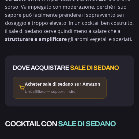
sorso. Va impiegato con moderazione, perché il suo
sapore può facilmente prendere il sopravvento se il
dosaggio è troppo elevato. In un cocktail ben costruito,
il sale di sedano serve quindi meno a salare che a
strutturare e amplificare
gli aromi vegetali e speziati.
DOVE ACQUISTARE
SALE DI SEDANO
Acheter sale di sedano sur Amazon
Link affiliato — supporti il sito
ALCOLICO
COCKTAIL CON
SALE DI SEDANO
BLOODY MARY