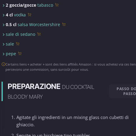
2 goccia/gocce
tabasco
4 cl
vodka
0.5 cl
salsa Worcestershire
sale di sedano
sale
pepe
Certains liens « acheter » sont des liens affiliés Amazon : si vous achetez via ces lie
percevons une commission, sans surcoût pour vous.
PREPARAZIONE
DU COCKTAIL
PASSO D
PASS
BLOODY MARY
Agitate gli ingredienti in un mixing glass con cubetti di
ghiaccio.
Servite in un bicchiere tipo tumbler