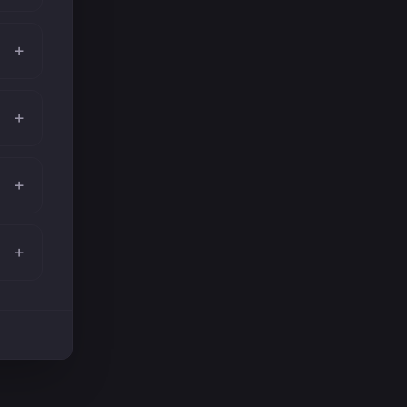
+
+
+
+