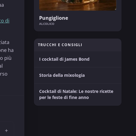
ua
Pungiglione
o di
ALCOLICO
ziata
TRUCCHI E CONSIGLI
one ha
o più
I cocktail di James Bond
al
erso
Storia della mixologia
Cocktail di Natale: Le nostre ricette
per le feste di fine anno
+