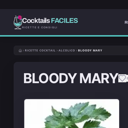
Cocktails
FACILES
R
RICETTE E CONSIGLI
RICETTE COCKTAIL
ALCOLICO
BLOODY MARY
BLOODY MARY