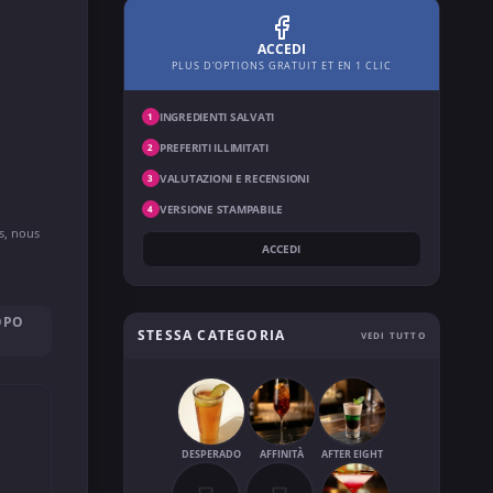
ACCEDI
PLUS D'OPTIONS GRATUIT ET EN 1 CLIC
INGREDIENTI SALVATI
1
PREFERITI ILLIMITATI
2
VALUTAZIONI E RECENSIONI
3
VERSIONE STAMPABILE
4
ns, nous
ACCEDI
OPO
STESSA CATEGORIA
VEDI TUTTO
O
DESPERADO
AFFINITÀ
AFTER EIGHT