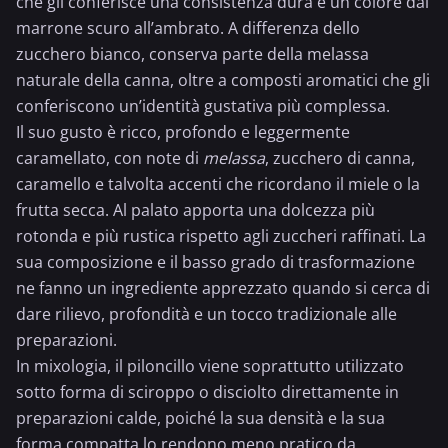
che gli conferisce una consistenza dura e un colore dal
marrone scuro all’ambrato. A differenza dello
zucchero bianco, conserva parte della melassa
naturale della canna, oltre a composti aromatici che gli
conferiscono un’identità gustativa più complessa.
Il suo gusto è ricco, profondo e leggermente
caramellato, con note di
melassa
, zucchero di canna,
caramello e talvolta accenti che ricordano il miele o la
frutta secca. Al palato apporta una dolcezza più
rotonda e più rustica rispetto agli zuccheri raffinati. La
sua composizione e il basso grado di trasformazione
ne fanno un ingrediente apprezzato quando si cerca di
dare rilievo, profondità e un tocco tradizionale alle
preparazioni.
In mixologia, il piloncillo viene soprattutto utilizzato
sotto forma di sciroppo o disciolto direttamente in
preparazioni calde, poiché la sua densità e la sua
forma compatta lo rendono meno pratico da