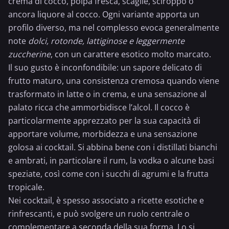
crema di cocco
, polpa fresca, scaglie, sciroppo o
ancora
liquore al cocco
. Ogni variante apporta un
profilo diverso, ma nel complesso evoca generalmente
note
dolci, rotonde, lattiginose e leggermente
zuccherine
, con un carattere esotico molto marcato.
Il suo gusto è inconfondibile: un sapore delicato di
frutto maturo, una consistenza cremosa quando viene
trasformato in latte o in crema, e una sensazione al
palato ricca che ammorbidisce l’alcol. Il cocco è
particolarmente apprezzato per la sua capacità di
apportare volume, morbidezza e una sensazione
golosa ai cocktail. Si abbina bene con i distillati bianchi
e ambrati, in particolare il rum, la vodka o alcune basi
speziate, così come con i succhi di agrumi e la frutta
tropicale.
Nei cocktail, è spesso associato a ricette esotiche e
rinfrescanti, e può svolgere un ruolo centrale o
complementare a seconda della sua forma. Lo si