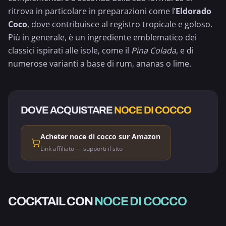
ritrova in particolare in preparazioni come l’
Eldorado
Coco
, dove contribuisce al registro tropicale e goloso.
Più in generale, è un ingrediente emblematico dei
classici ispirati alle isole, come il
Pina Colada
, e di
numerose varianti a base di rum,
ananas
o lime.
DOVE ACQUISTARE
NOCE DI COCCO
Acheter noce di cocco sur Amazon
Link affiliato — supporti il sito
ALCOLICO
COCKTAIL CON
NOCE DI COCCO
ELDORADO COCCO