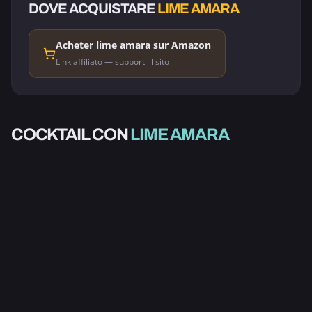
DOVE ACQUISTARE
LIME AMARA
Acheter lime amara sur Amazon
Link affiliato — supporti il sito
ALCOLICO
RUM OLD-
COCKTAIL CON
LIME AMARA
FASHIONED
4.2