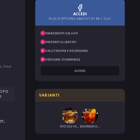
ACCEDI
PLUS D'OPTIONS GRATUIT ET EN 1 CLIC
INGREDIENTI SALVATI
1
PREFERITI ILLIMITATI
2
VALUTAZIONI E RECENSIONI
3
VERSIONE STAMPABILE
4
ns, nous
ACCEDI
DOPO
VARIANTI
O
er,
RITZ OLD FASHIONED
BOURBON OLD-FASHIONED