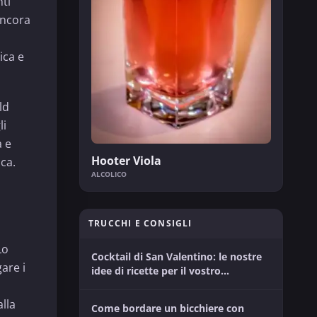
nti
ancora
ica e
ld
li
a e
Hooter Viola
ica.
ALCOLICO
TRUCCHI E CONSIGLI
Lo
Cocktail di San Valentino: le nostre
are i
idee di ricette per il vostro
momento tra innamorati
lla
Come bordare un bicchiere con