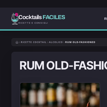
Cocktails
FACILES
R
RICETTE E CONSIGLI
RICETTE COCKTAIL
ALCOLICO
RUM OLD-FASHIONED
RUM OLD-FASH