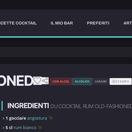
ICETTE COCKTAIL
IL MIO BAR
PREFERITI
ART
IONED
CON ALCOL
ALCOLICO
CARAIBI
STAMPA
INGREDIENTI
DU COCKTAIL RUM OLD-FASHIONE
1 goccia/e
angostura
5 cl
rum bianco