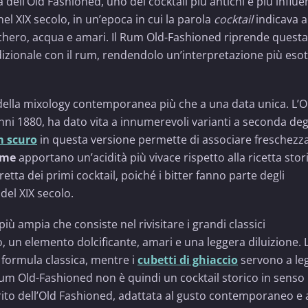
ell’Old Fashioned, uno dei cocktail più antichi e più influe
nel XIX secolo, in un’epoca in cui la parola
cocktail
indicava 
chero, acqua e amari. Il Rum Old-Fashioned riprende questa
izionale con il rum, rendendolo un’interpretazione più esot
e della mixology contemporanea più che a una data unica. L’O
anni 1880, ha dato vita a innumerevoli varianti a seconda deg
 scuro
in questa versione permette di associare freschezz
lime
apportano un’acidità più vivace rispetto alla ricetta stor
etta dei primi cocktail, poiché i bitter fanno parte degli
del XIX secolo.
ù ampia che consiste nel rivisitare i grandi classici
o, un elemento dolcificante, amari e una leggera diluizione. 
 formula classica, mentre i
cubetti di ghiaccio
servono a leg
um Old-Fashioned non è quindi un cocktail storico in senso
rito dell’Old Fashioned, adattata al gusto contemporaneo e a