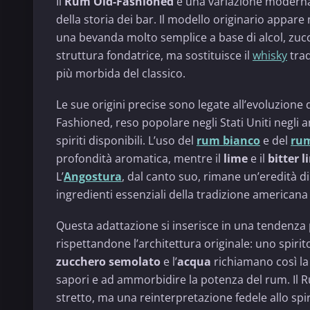
Il
Rum Old-Fashioned
è una variazione moderna d
della storia dei bar. Il modello originario appare 
una bevanda molto semplice a base di alcol, zuc
struttura fondatrice, ma sostituisce il
whisky
trad
più morbida del classico.
Le sue origini precise sono legate all’evoluzion
Fashioned, reso popolare negli Stati Uniti negli 
spiriti disponibili. L’uso del
rum bianco
e del
rum
profondità aromatica, mentre il
lime
e il
bitter 
L’
Angostura
, dal canto suo, rimane un’eredità dir
ingredienti essenziali della tradizione americana 
Questa adattazione si inserisce in una tendenza pi
rispettandone l’architettura originale: uno spirit
zucchero semolato
e l’
acqua
richiamano così la
sapori e ad ammorbidire la potenza del rum. Il R
stretto, ma una reinterpretazione fedele allo spi