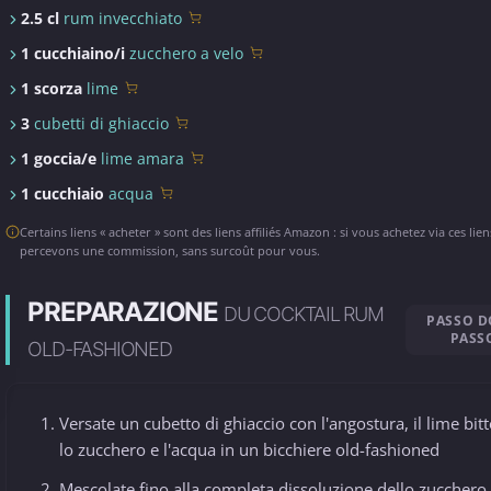
2.5 cl
rum invecchiato
1 cucchiaino/i
zucchero a velo
1 scorza
lime
3
cubetti di ghiaccio
1 goccia/e
lime amara
1 cucchiaio
acqua
Certains liens « acheter » sont des liens affiliés Amazon : si vous achetez via ces lie
percevons une commission, sans surcoût pour vous.
PREPARAZIONE
DU COCKTAIL RUM
PASSO 
PASS
OLD-FASHIONED
Versate un cubetto di ghiaccio con l'angostura, il lime bitt
lo zucchero e l'acqua in un bicchiere old-fashioned
Mescolate fino alla completa dissoluzione dello zucchero