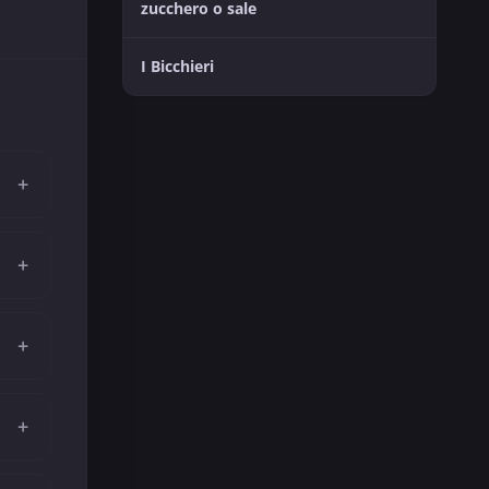
zucchero o sale
I Bicchieri
+
+
+
+