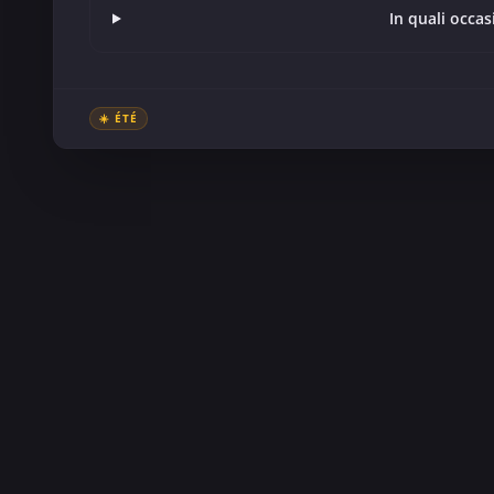
In quali occas
☀️ ÉTÉ